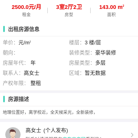
2500.0元/月
3
室
2
厅
2
卫
143.00 m
2
租金
房型
面积
出租房源信息
单价：
元/m
楼层：
3 楼/层
2
朝向：
装修类型：
豪华装修
房屋年代：
年
房屋类型：
多层
联系人：
高女士
区域：
暂无数据
产权年限：
整租
房源描述
地理位置好，离学校近，全天候采光，全新装修，
高女士
(个人发布)