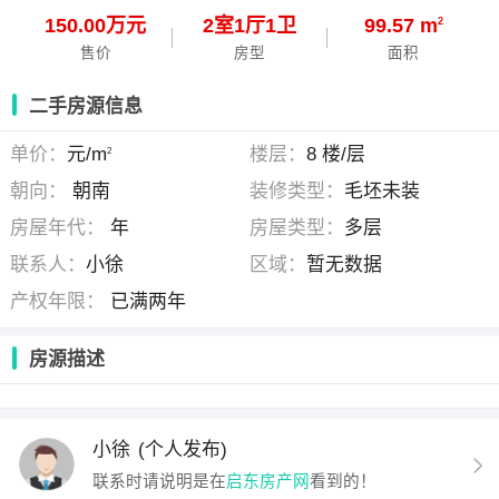
150.00万元
2
室
1
厅
1
卫
99.57 m
2
售价
房型
面积
二手房源信息
单价：
元/m
楼层：
8 楼/层
2
朝向：
朝南
装修类型：
毛坯未装
房屋年代：
年
房屋类型：
多层
联系人：
小徐
区域：
暂无数据
产权年限：
已满两年
房源描述
小徐
(个人发布)
联系时请说明是在
启东房产网
看到的！