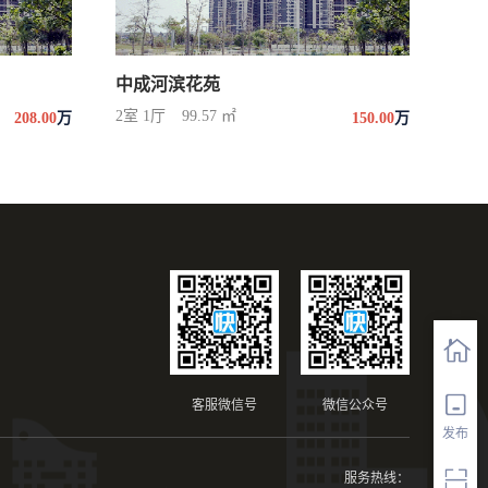
中成河滨花苑
2室 1厅
99.57 ㎡
208.00
万
150.00
万
客服微信号
微信公众号
发布
服务热线：