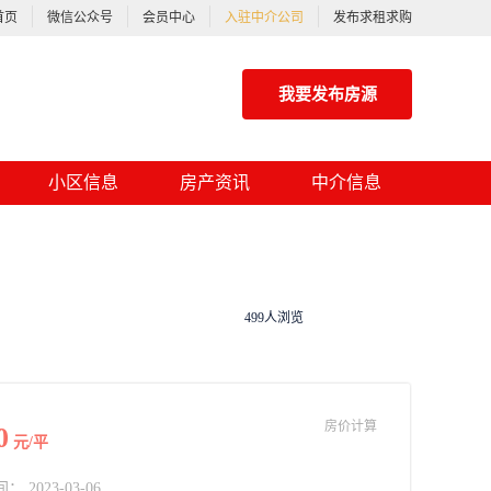
首页
微信公众号
会员中心
入驻中介公司
发布求租求购
我要发布房源
小区信息
房产资讯
中介信息
499人浏览
房价计算
0
元/平
2023-03-06