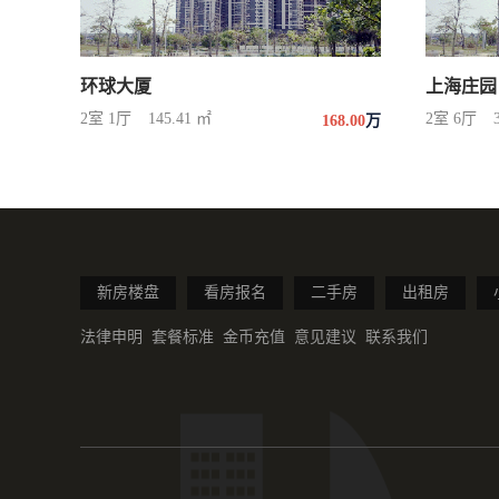
环球大厦
上海庄园
2室 1厅
145.41 ㎡
2室 6厅
168.00
万
新房楼盘
看房报名
二手房
出租房
法律申明
套餐标准
金币充值
意见建议
联系我们