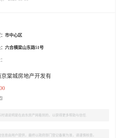
置：
市中心区
：六合横梁山东路51号
盘：
南京棠城房地产开发有
00
记
]
时请说明是在启东房产网看到的，以获得更多帮助与信任.
盘信息由用户提供，最终以政府部门登记备案为准，请谨慎核查。