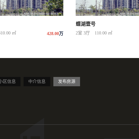
蝶湖壹号
310.00 ㎡
2室 3厅
110.00 ㎡
428.00
万
小区信息
中介信息
发布房源